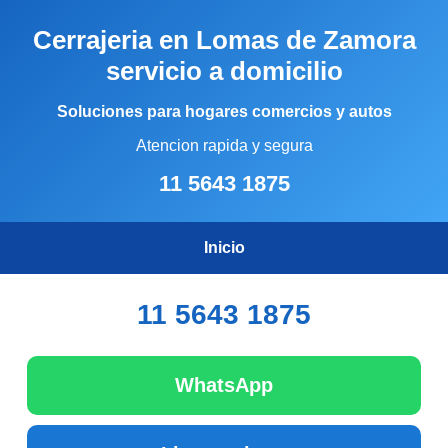
Cerrajeria en Lomas de Zamora
servicio a domicilio
Soluciones para hogares comercios y autos
Atencion rapida y segura
11 5643 1875
Inicio
11 5643 1875
WhatsApp