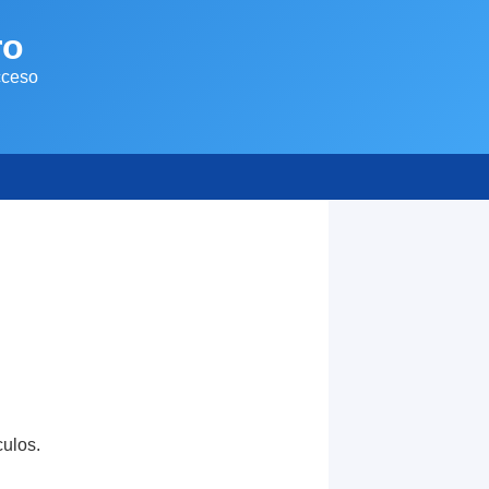
ro
cceso
culos.