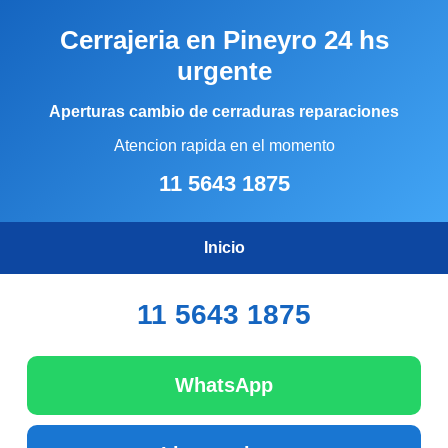
Cerrajeria en Pineyro 24 hs
urgente
Aperturas cambio de cerraduras reparaciones
Atencion rapida en el momento
11 5643 1875
Inicio
11 5643 1875
WhatsApp